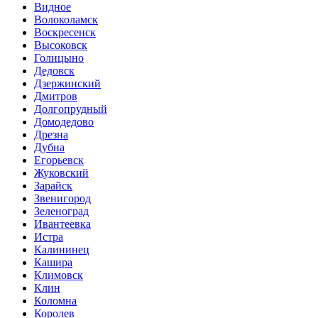
Видное
Волоколамск
Воскресенск
Высоковск
Голицыно
Дедовск
Дзержинский
Дмитров
Долгопрудный
Домодедово
Дрезна
Дубна
Егорьевск
Жуковский
Зарайск
Звенигород
Зеленоград
Ивантеевка
Истра
Калининец
Кашира
Климовск
Клин
Коломна
Королев