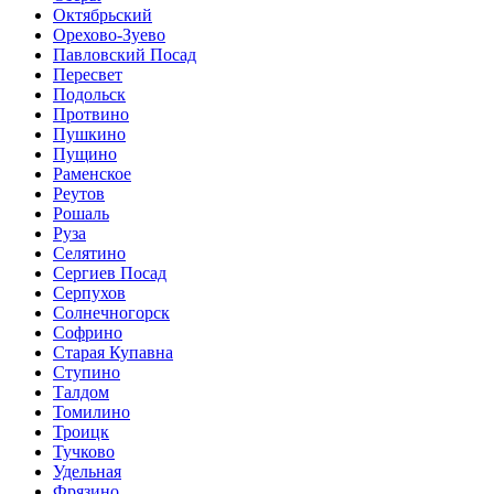
Октябрьский
Орехово-Зуево
Павловский Посад
Пересвет
Подольск
Протвино
Пушкино
Пущино
Раменское
Реутов
Рошаль
Руза
Селятино
Сергиев Посад
Серпухов
Солнечногорск
Софрино
Старая Купавна
Ступино
Талдом
Томилино
Троицк
Тучково
Удельная
Фрязино