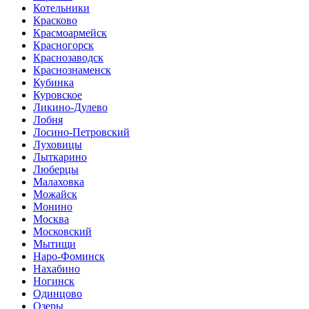
Котельники
Красково
Красмоармейск
Красногорск
Краснозаводск
Краснознаменск
Кубинка
Куровское
Ликино-Дулево
Лобня
Лосино-Петровский
Луховицы
Лыткарино
Люберцы
Малаховка
Можайск
Монино
Москва
Московский
Мытищи
Наро-Фоминск
Нахабино
Ногинск
Одинцово
Озеры