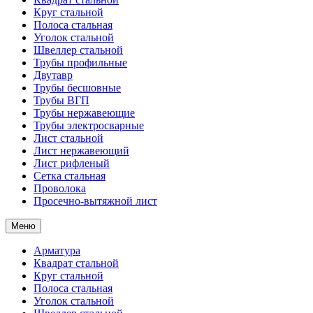
Круг стальной
Полоса стальная
Уголок стальной
Швеллер стальной
Трубы профильные
Двутавр
Трубы бесшовные
Трубы ВГП
Трубы нержавеющие
Трубы электросварные
Лист стальной
Лист нержавеющий
Лист рифленый
Сетка стальная
Проволока
Просечно-вытяжной лист
Меню
Арматура
Квадрат стальной
Круг стальной
Полоса стальная
Уголок стальной