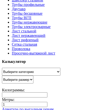
Швеллер стальной
Трубы профильные
Двутавр
Трубы бесшовные
Трубы ВГП
Трубы нержавеющие
Трубы электросварные
Лист стальной
Лист нержавеющий
Лист рифленый
Сетка стальная
Проволока
Просечно-вытяжной лист
Калькулятор
Килограммы:
Метры:
Арматура по выгодным ценам