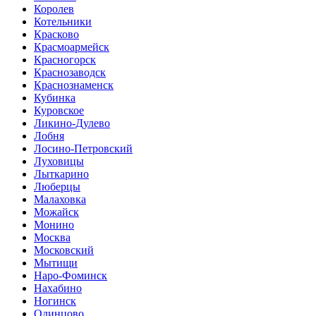
Королев
Котельники
Красково
Красмоармейск
Красногорск
Краснозаводск
Краснознаменск
Кубинка
Куровское
Ликино-Дулево
Лобня
Лосино-Петровский
Луховицы
Лыткарино
Люберцы
Малаховка
Можайск
Монино
Москва
Московский
Мытищи
Наро-Фоминск
Нахабино
Ногинск
Одинцово