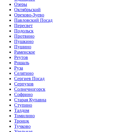
Озеры
Октябрьский
Орехово-Зуево
Павловский Посад
Пересвет
Подольск
Протвино
Пушкино
Пущино
Раменское
Реутов
Рошаль
Руза
Селятино
Сергиев Посад
Серпухов
Солнечногорск
Софрино
Старая Купавна
Ступино
Талдом
Томилино
Троицк
Тучково
Удельная