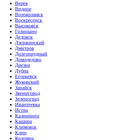
Верея
Видное
Волоколамск
Воскресенск
Высоковск
Голицыно
Дедовск
Дзержинский
Дмитров
Долгопрудный
Домодедово
Дрезна
Дубна
Егорьевск
Жуковский
Зарайск
Звенигород
Зеленоград
Ивантеевка
Истра
Калининец
Кашира
Климовск
Клин
Коломна