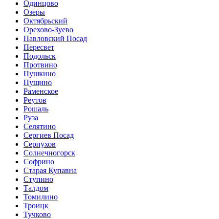
Одинцово
Озеры
Октябрьский
Орехово-Зуево
Павловский Посад
Пересвет
Подольск
Протвино
Пушкино
Пущино
Раменское
Реутов
Рошаль
Руза
Селятино
Сергиев Посад
Серпухов
Солнечногорск
Софрино
Старая Купавна
Ступино
Талдом
Томилино
Троицк
Тучково