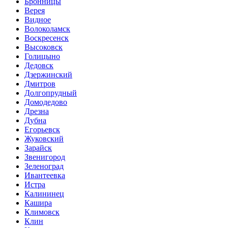
Бронницы
Верея
Видное
Волоколамск
Воскресенск
Высоковск
Голицыно
Дедовск
Дзержинский
Дмитров
Долгопрудный
Домодедово
Дрезна
Дубна
Егорьевск
Жуковский
Зарайск
Звенигород
Зеленоград
Ивантеевка
Истра
Калининец
Кашира
Климовск
Клин