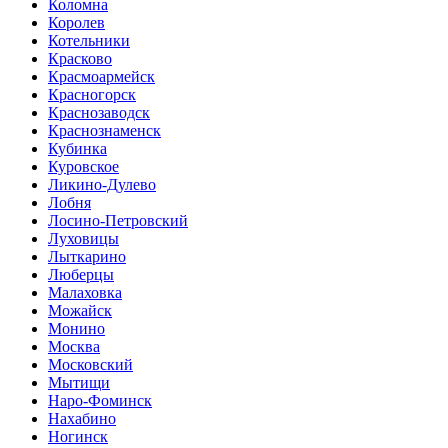
Коломна
Королев
Котельники
Красково
Красмоармейск
Красногорск
Краснозаводск
Краснознаменск
Кубинка
Куровское
Ликино-Дулево
Лобня
Лосино-Петровский
Луховицы
Лыткарино
Люберцы
Малаховка
Можайск
Монино
Москва
Московский
Мытищи
Наро-Фоминск
Нахабино
Ногинск