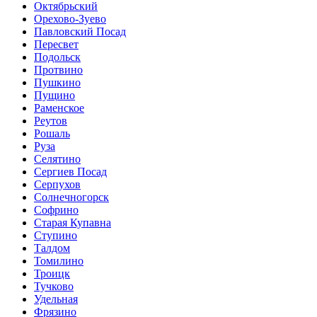
Октябрьский
Орехово-Зуево
Павловский Посад
Пересвет
Подольск
Протвино
Пушкино
Пущино
Раменское
Реутов
Рошаль
Руза
Селятино
Сергиев Посад
Серпухов
Солнечногорск
Софрино
Старая Купавна
Ступино
Талдом
Томилино
Троицк
Тучково
Удельная
Фрязино