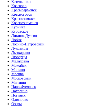
Котельники
Красково
Красмоармейск
Красногорск
Краснозаводск
Краснознаменск
Кубинка
Куровское
Ликино-Дулево
Лобня
Лосино-Петровский
Луховицы
Лыткарино
Люберцы
Малаховка
Можайск
Монино
Москва
Московский
Мытищи
Наро-Фоминск
Нахабино
Ногинск
Одинцово
Озеры