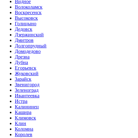
Видное
Волоколамск
Воскресенск
Высоковск
Голицыно
Дедовск
Дзержинский
Дмитров
Долгопрудный
Домодедово
Дрезна
Дубна
Егорьевск
Жуковский
Зарайск
Звенигород
Зеленоград
Ивантеевка
Истра
Калининец
Кашира
Климовск
Клин
Коломна
Королев