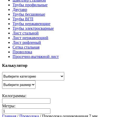
Швеллер стальной
Трубы профильные
Двутавр
Трубы бесшовные
Трубы ВГП
Трубы нержавеющие
Трубы электросварные
Лист стальной
Лист нержавеющий
Лист рифленый
Сетка стальная
Проволока
Просечно-вытяжной лист
Калькулятор
Килограммы:
Метры:
Главная
/
Проволока
/
Проволока оцинкованная 7 мм